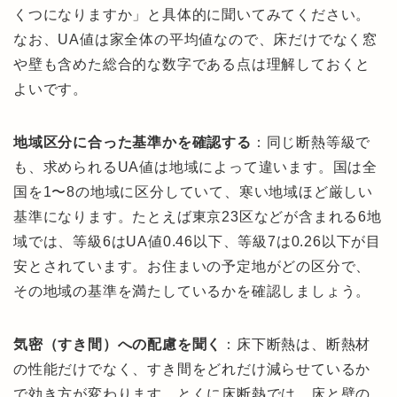
くつになりますか」と具体的に聞いてみてください。
なお、UA値は家全体の平均値なので、床だけでなく窓
や壁も含めた総合的な数字である点は理解しておくと
よいです。
地域区分に合った基準かを確認する
：同じ断熱等級で
も、求められるUA値は地域によって違います。国は全
国を1〜8の地域に区分していて、寒い地域ほど厳しい
基準になります。たとえば東京23区などが含まれる6地
域では、等級6はUA値0.46以下、等級7は0.26以下が目
安とされています。お住まいの予定地がどの区分で、
その地域の基準を満たしているかを確認しましょう。
気密（すき間）への配慮を聞く
：床下断熱は、断熱材
の性能だけでなく、すき間をどれだけ減らせているか
で効き方が変わります。とくに床断熱では、床と壁の