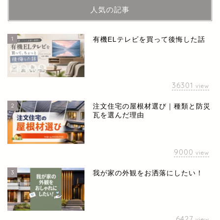
人気の記事
1
有機ELテレビを買って後悔した話
36301
view
2
注文住宅の屋根材選び｜種類と防災
瓦を選んだ理由
9000
view
3
我が家の外観をお洒落にしたい！
6427
view