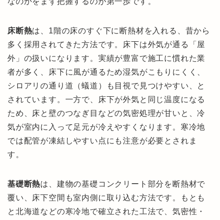
なのかをまず把握するのが第一歩です。
床断熱
は、1階の床のすぐ下に断熱材を入れる、昔から
多く採用されてきた方法です。床下は外気が通る「屋
外」の扱いになります。実績が豊富で施工に慣れた業
者が多く、床下に風が通るため湿気がこもりにくく、
シロアリの通り道（蟻道）も目視で見つけやすい、と
されています。一方で、床下が外気と同じ温度になる
ため、床と壁のつなぎ目などの気密処理が甘いと、冷
気が室内に入って足元が冷えやすくなります。寒冷地
では配管が凍結しやすい点にも注意が必要とされま
す。
基礎断熱
は、建物の基礎コンクリート部分を断熱材で
覆い、床下空間も室内側に取り込む方法です。もとも
と北海道などの寒冷地で確立された工法で、気密性・