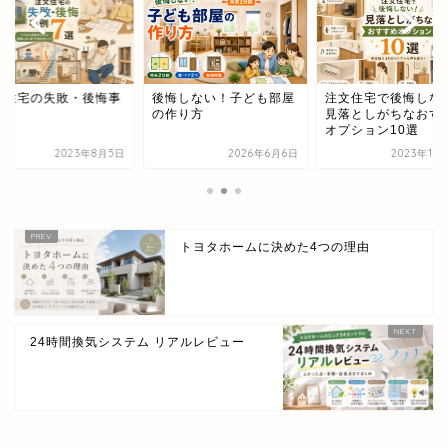
文住宅の失敗・後悔事
後悔しない！子ども部屋
注文住宅で後悔しな
7選
の作り方
見落としがちなおす
オプション10選
2023年8月5日
2026年6月6日
2023年10
トヨタホームに決めた4つの理由
24時間換気システム リアルレビュー