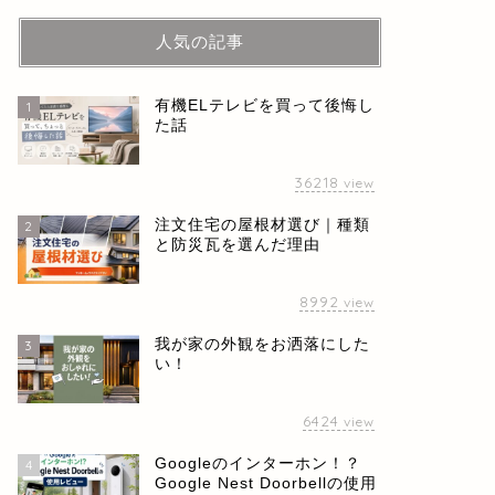
人気の記事
有機ELテレビを買って後悔し
1
た話
36218
view
注文住宅の屋根材選び｜種類
2
と防災瓦を選んだ理由
8992
view
我が家の外観をお洒落にした
3
い！
6424
view
Googleのインターホン！？
4
Google Nest Doorbellの使用