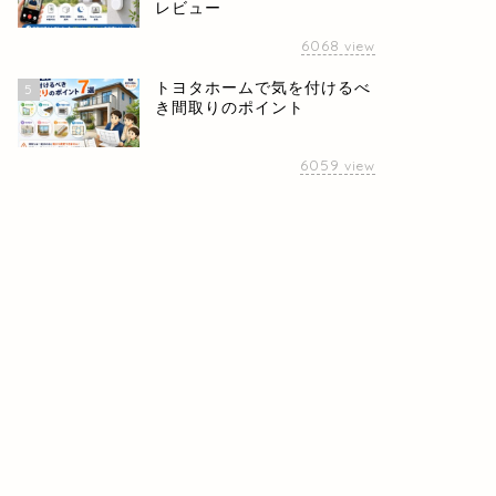
レビュー
6068
view
トヨタホームで気を付けるべ
5
き間取りのポイント
6059
view