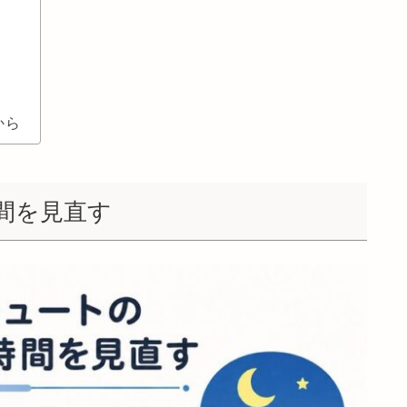
から
間を見直す