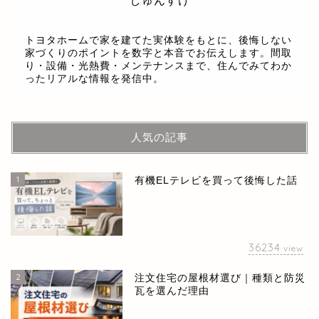
しゅんすけ
トヨタホームで家を建てた実体験をもとに、後悔しない
家づくりのポイントを数字と本音でお伝えします。間取
り・設備・光熱費・メンテナンスまで、住んでみてわか
ったリアルな情報を発信中。
人気の記事
1
有機ELテレビを買って後悔した話
36234
view
2
注文住宅の屋根材選び｜種類と防災
瓦を選んだ理由