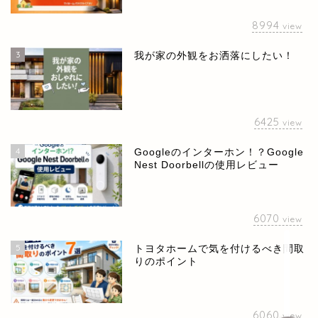
8994
view
3
我が家の外観をお洒落にしたい！
6425
view
4
Googleのインターホン！？Google
Nest Doorbellの使用レビュー
ホーム
お問い合せ
6070
view
5
トヨタホームで気を付けるべき間取
プライバシーポリシー
りのポイント
6060
view