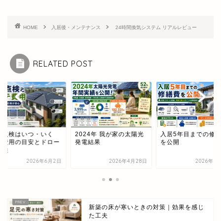
HOME
入居後・メンテナンス
24時間換気システム リアルレビュー
RELATED POST
・いく
2024年 我が家の太陽光
入居5年目までの修繕費
屋根
とドロー
発電結果
を公開
ら？
ン点
6年6月2日
2026年4月28日
2026年5月17日
新築の床が寒いときの対策｜効果を感じ
た工夫