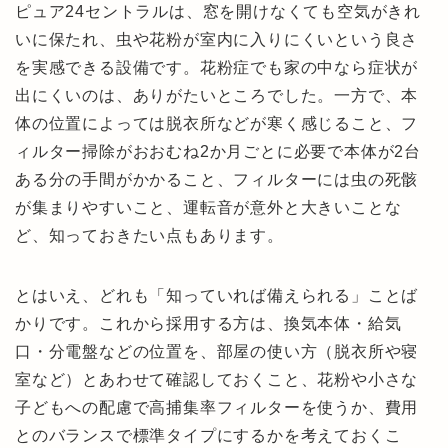
ピュア24セントラルは、窓を開けなくても空気がきれ
いに保たれ、虫や花粉が室内に入りにくいという良さ
を実感できる設備です。花粉症でも家の中なら症状が
出にくいのは、ありがたいところでした。一方で、本
体の位置によっては脱衣所などが寒く感じること、フ
ィルター掃除がおおむね2か月ごとに必要で本体が2台
ある分の手間がかかること、フィルターには虫の死骸
が集まりやすいこと、運転音が意外と大きいことな
ど、知っておきたい点もあります。
とはいえ、どれも「知っていれば備えられる」ことば
かりです。これから採用する方は、換気本体・給気
口・分電盤などの位置を、部屋の使い方（脱衣所や寝
室など）とあわせて確認しておくこと、花粉や小さな
子どもへの配慮で高捕集率フィルターを使うか、費用
とのバランスで標準タイプにするかを考えておくこ