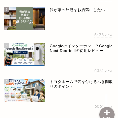
3
我が家の外観をお洒落にしたい！
6426
view
4
Googleのインターホン！？Google
Nest Doorbellの使用レビュー
ホーム
お問い合せ
6073
view
5
トヨタホームで気を付けるべき間取
プライバシーポリシー
りのポイント
6061
view