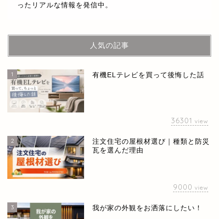
ったリアルな情報を発信中。
人気の記事
1
有機ELテレビを買って後悔した話
36301
view
2
注文住宅の屋根材選び｜種類と防災
瓦を選んだ理由
9000
view
3
我が家の外観をお洒落にしたい！