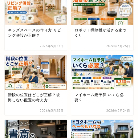
キッズスペースの作り方 リビ
ロボット掃除機が活きる家づ
ング併設が正解？
くり
2026年5月27日
2026年5月26日
階段の位置はどこが正解？後
マイホーム総予算 いくら必
悔しない配置の考え方
要？
2026年5月25日
2026年5月24日