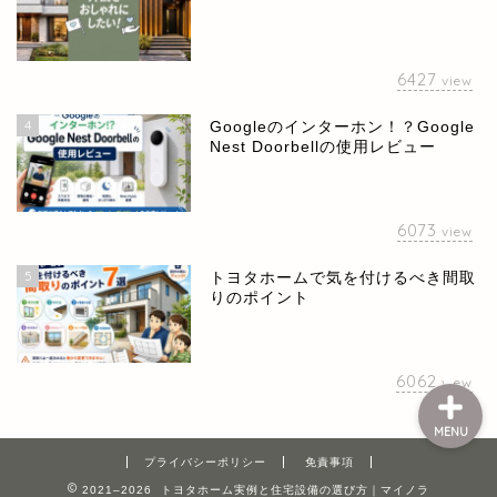
6427
view
4
Googleのインターホン！？Google
Nest Doorbellの使用レビュー
ホーム
お問い合せ
6073
view
5
トヨタホームで気を付けるべき間取
プライバシーポリシー
りのポイント
6062
view
MENU
プライバシーポリシー
免責事項
2021–2026 トヨタホーム実例と住宅設備の選び方｜マイノラ