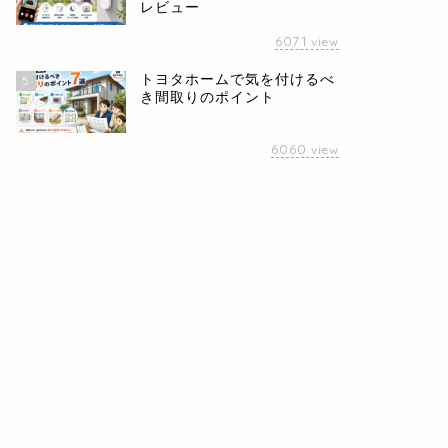
レビュー
6071
view
トヨタホームで気を付けるべ
5
き間取りのポイント
6060
view