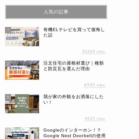
人気の記事
有機ELテレビを買って後悔し
1
た話
36269
view
注文住宅の屋根材選び｜種類
2
と防災瓦を選んだ理由
8995
view
我が家の外観をお洒落にした
3
い！
6425
view
Googleのインターホン！？
4
Google Nest Doorbellの使用