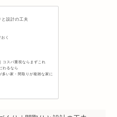
りと設計の工夫
でおく
く
LUS｜コスパ重視ならまずこれ
にこだわるなら
ty｜家具が多い家・間取りが複雑な家に