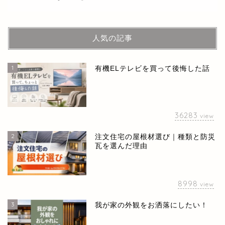
人気の記事
1
有機ELテレビを買って後悔した話
36283
view
2
注文住宅の屋根材選び｜種類と防災
瓦を選んだ理由
8998
view
3
我が家の外観をお洒落にしたい！