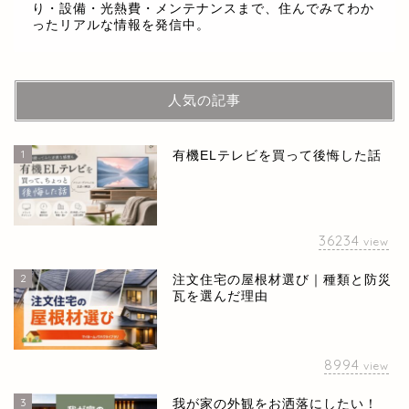
り・設備・光熱費・メンテナンスまで、住んでみてわか
ったリアルな情報を発信中。
人気の記事
1
有機ELテレビを買って後悔した話
36234
view
2
注文住宅の屋根材選び｜種類と防災
瓦を選んだ理由
8994
view
3
我が家の外観をお洒落にしたい！