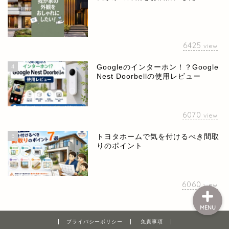
6425
view
4
Googleのインターホン！？Google
Nest Doorbellの使用レビュー
ホーム
お問い合せ
6070
view
5
トヨタホームで気を付けるべき間取
プライバシーポリシー
りのポイント
6060
view
MENU
プライバシーポリシー
免責事項