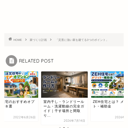
HOME
家づくり計画
「災害に強い家を建てる3つのポイント」
RELATED POST
文住宅のおすすめオプ
室内干し・ランドリール
ZEH住宅とは？ メ
ョン８選
ーム・洗濯動線の完全ガ
ト・補助金
イド｜干す場所と間取
り...
2022年6月26日
2026年6
2026年7月14日