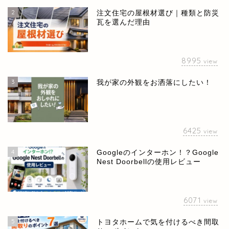
2
注文住宅の屋根材選び｜種類と防災
瓦を選んだ理由
8995
view
3
我が家の外観をお洒落にしたい！
6425
view
4
Googleのインターホン！？Google
Nest Doorbellの使用レビュー
ホーム
お問い合せ
6071
view
5
トヨタホームで気を付けるべき間取
プライバシーポリシー