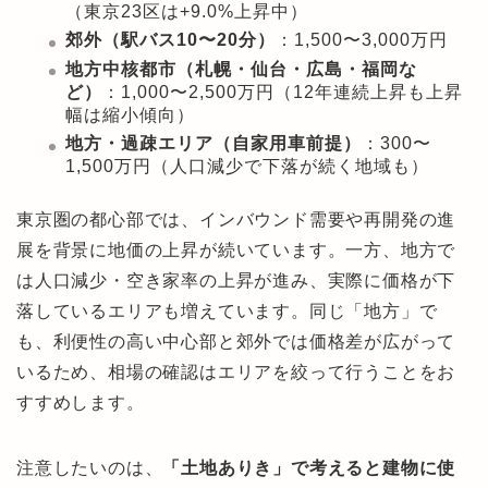
（東京23区は+9.0%上昇中）
郊外（駅バス10〜20分）
：1,500〜3,000万円
地方中核都市（札幌・仙台・広島・福岡な
ど）
：1,000〜2,500万円（12年連続上昇も上昇
幅は縮小傾向）
地方・過疎エリア（自家用車前提）
：300〜
1,500万円（人口減少で下落が続く地域も）
東京圏の都心部では、インバウンド需要や再開発の進
展を背景に地価の上昇が続いています。一方、地方で
は人口減少・空き家率の上昇が進み、実際に価格が下
落しているエリアも増えています。同じ「地方」で
も、利便性の高い中心部と郊外では価格差が広がって
いるため、相場の確認はエリアを絞って行うことをお
すすめします。
注意したいのは、
「土地ありき」で考えると建物に使