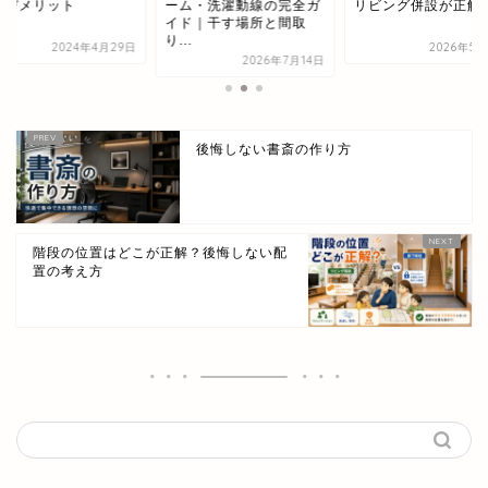
とデメリット
ーム・洗濯動線の完全ガ
リビング併設が正解
イド｜干す場所と間取
り...
2024年4月29日
2026年5月
2026年7月14日
後悔しない書斎の作り方
階段の位置はどこが正解？後悔しない配
置の考え方