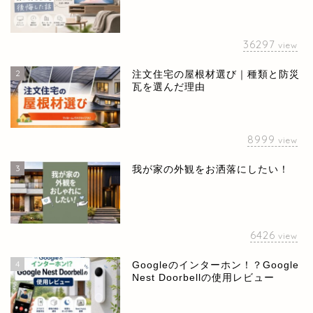
36297
view
2
注文住宅の屋根材選び｜種類と防災
瓦を選んだ理由
8999
view
3
我が家の外観をお洒落にしたい！
6426
view
4
Googleのインターホン！？Google
Nest Doorbellの使用レビュー
ホーム