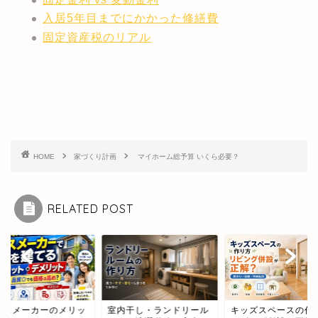
入居5年目までにかかった修繕費
固定資産税のリアル
HOME
家づくり計画
マイホーム総予算 いくら必要？
RELATED POST
ウスメーカーのメリッ
室内干し・ランドリール
キッズスペースの作