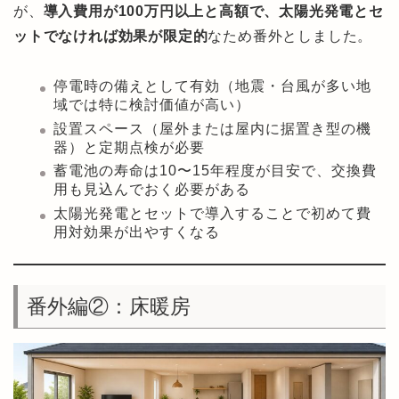
が、
導入費用が100万円以上と高額で、太陽光発電とセ
ットでなければ効果が限定的
なため番外としました。
停電時の備えとして有効（地震・台風が多い地
域では特に検討価値が高い）
設置スペース（屋外または屋内に据置き型の機
器）と定期点検が必要
蓄電池の寿命は10〜15年程度が目安で、交換費
用も見込んでおく必要がある
太陽光発電とセットで導入することで初めて費
用対効果が出やすくなる
番外編②：床暖房