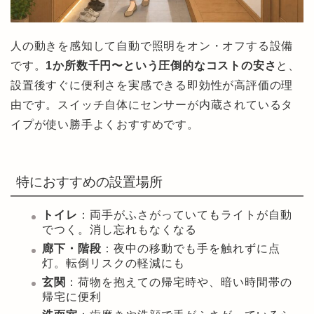
人の動きを感知して自動で照明をオン・オフする設備
です。
1か所数千円〜という圧倒的なコストの安さ
と、
設置後すぐに便利さを実感できる即効性が高評価の理
由です。スイッチ自体にセンサーが内蔵されているタ
イプが使い勝手よくおすすめです。
特におすすめの設置場所
トイレ
：両手がふさがっていてもライトが自動
でつく。消し忘れもなくなる
廊下・階段
：夜中の移動でも手を触れずに点
灯。転倒リスクの軽減にも
玄関
：荷物を抱えての帰宅時や、暗い時間帯の
帰宅に便利