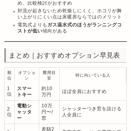
め、比較検討がおすすめ
対流が起きないため乾燥しにくく、ホコリが舞
い上がりにくい点は床暖房ならではのメリット
電気式よりも
ガス温水式のほうがランニングコ
ストが低い
傾向がある
まとめ｜おすすめオプション早見表
順
オプショ
費用目
特に向いている人
位
ン
安
1
スマー
約10
ほぼ全員におすすめ
位
トキー
万円
電動シ
10万
シャッターつき窓を設ける
2
ャッタ
円〜/
位
人全員に
ー
窓
差額2