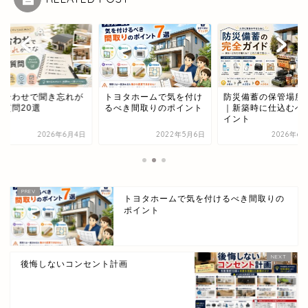
ヨタホームで気を付け
防災備蓄の保管場所設計
打ち合わせで聞き忘
べき間取りのポイント
｜新築時に仕込むべきポ
ちな質問20選
イント
2022年5月6日
2026年6月30日
2026年6
トヨタホームで気を付けるべき間取りの
ポイント
後悔しないコンセント計画