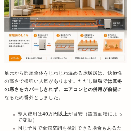
足元から部屋全体をじわじわ温める床暖房は、快適性
の高さで根強い人気があります。ただし
単独では真冬
の寒さをカバーしきれず、エアコンとの併用が前提
に
なるため番外としました。
導入費用は
40万円以上
が目安（設置面積によっ
て変動）
同じ予算で全館空調を検討できる場合もあるた