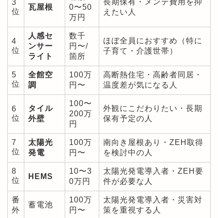
長期保有・メンテ費用を抑
3
瓦屋根
0〜50
位
えたい人
万円
人感セ
数千
ほぼ全員におすすめ（特に
4
ンサー
円〜/
位
子育て・介護世帯）
ライト
箇所
5
全館空
100万
高断熱住宅・高齢者同居・
位
調
円〜
温度差が気になる人
100〜
タイル
外観にこだわりたい・長期
6
200万
位
外壁
保有予定の人
円
7
太陽光
100万
南向き屋根あり・ZEH取得
位
発電
円〜
を検討中の人
8
10〜3
太陽光発電導入者・ZEH要
HEMS
位
0万円
件が必要な人
番
100万
太陽光発電導入者・災害対
蓄電池
外
円〜
策を重視する人