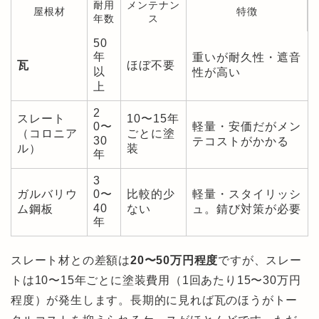
耐用
メンテナン
屋根材
特徴
年数
ス
50
年
重いが耐久性・遮音
瓦
ほぼ不要
以
性が高い
上
2
スレート
10〜15年
0〜
軽量・安価だがメン
（コロニア
ごとに塗
30
テコストがかかる
ル）
装
年
3
ガルバリウ
0〜
比較的少
軽量・スタイリッシ
40
ム鋼板
ない
ュ。錆び対策が必要
年
スレート材との差額は
20〜50万円程度
ですが、スレー
トは10〜15年ごとに塗装費用（1回あたり15〜30万円
程度）が発生します。長期的に見れば瓦のほうがトー