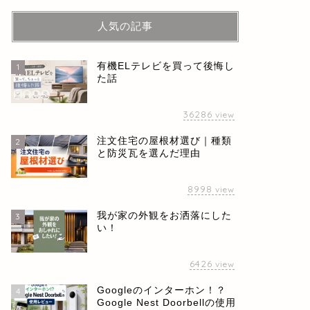
人気の記事
有機ELテレビを買って後悔し
1
た話
36286
view
注文住宅の屋根材選び｜種類
2
と防災瓦を選んだ理由
8998
view
我が家の外観をお洒落にした
3
い！
6426
view
Googleのインターホン！？
4
Google Nest Doorbellの使用