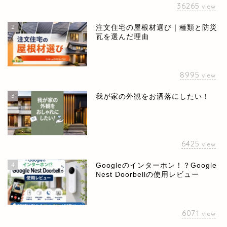
36265
view
2
注文住宅の屋根材選び｜種類と防災
瓦を選んだ理由
8995
view
3
我が家の外観をお洒落にしたい！
6425
view
4
Googleのインターホン！？Google
Nest Doorbellの使用レビュー
ホーム
お問い合せ
6071
view