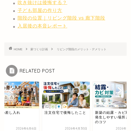
吹き抜けは後悔する？
子ども部屋の作り方
階段の位置｜リビング階段 vs 廊下階段
入居後の本音レポート
HOME
家づくり計画
リビング階段のメリット・デメリット
RELATED POST
棟の差し入れ
注文住宅で後悔したこと
新築の結露・カビ対
発生しやすい場所と
のコツ
2026年6月6日
2026年4月30日
2026年6