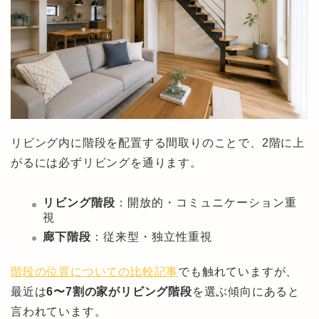
リビング内に階段を配置する間取りのことで、2階に上
がるには必ずリビングを通ります。
リビング階段
：開放的・コミュニケーション重
視
廊下階段
：従来型・独立性重視
階段の位置についての比較記事
でも触れていますが、
最近は
6〜7割の家がリビング階段
を選ぶ傾向にあると
言われています。