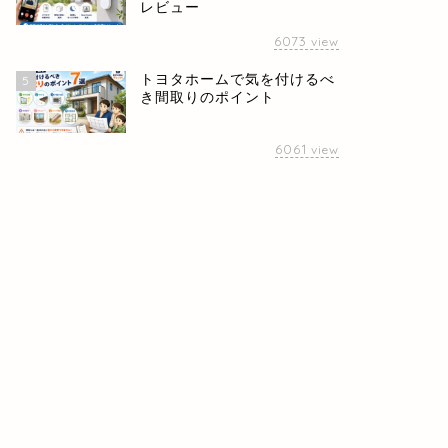
レビュー
6073
view
トヨタホームで気を付けるべ
5
き間取りのポイント
6061
view