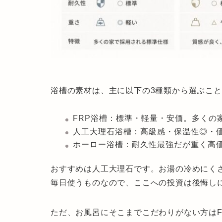
浴槽の素材は、主に以下の3種類から選ぶこ
FRP浴槽
：標準・軽量・安価。多くの
人工大理石浴槽
：高級感・保温性◎・価
ホーロー浴槽
：耐久性最強だが重く高
おすすめは
人工大理石
です。
お湯の冷めにく
毎日使うものなので、ここへの投資は後悔し
ただ、お風呂にそこまでこだわりがない方はF