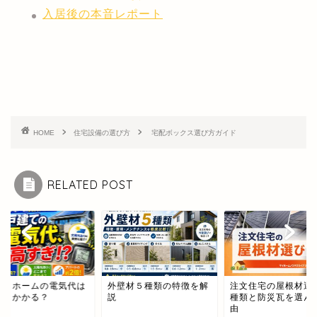
入居後の本音レポート
HOME
住宅設備の選び方
宅配ボックス選び方ガイド
RELATED POST
ヨタホームの電気代は
外壁材５種類の特徴を解
注文住宅の屋根材選
くらかかる？
説
種類と防災瓦を選ん
由