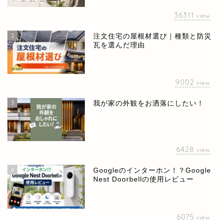
36311
view
2
注文住宅の屋根材選び｜種類と防災
瓦を選んだ理由
9002
view
3
我が家の外観をお洒落にしたい！
6428
view
4
Googleのインターホン！？Google
Nest Doorbellの使用レビュー
ホーム
お問い合せ
6075
view