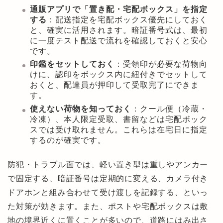
通販アプリで「置き配・宅配ボックス」を指定
する
：配送指定を宅配ボックス優先にしておく
と、確実に活用されます。暗証番号式は、最初
に一度テスト配送で流れを確認しておくと安心
です。
印鑑をセットしておく
：受領印が必要な荷物向
けに、認印をボックス内に紐付きでセットして
おくと、配達員が押印して受取完了にできま
す。
使えない荷物を知っておく
：クール便（冷蔵・
冷凍）、本人限定受取、書留などは宅配ボック
スでは受け取れません。これらは在宅日に指定
するのが確実です。
防犯・トラブル面では、軽い置き型は重しやアンカー
で固定する、暗証番号は定期的に変える、カメラ付き
ドアホンと組み合わせて受け渡しを記録する、といっ
た対策が効きます。また、ポストや宅配ボックスは敷
地の境界近くに置くことが多いので、道路にはみ出さ