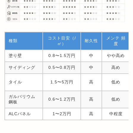
コスト目安（/
メンテ 頻
種類
耐久性
㎡）
度
塗り壁
0.8〜1.5万円
中
やや高め
サイディング
0.5〜0.8万円
中
高め
タイル
1.5〜5万円
高
低め
ガルバリウム
0.6〜1.2万円
高
低め
鋼板
ALCパネル
1〜2万円
高
中程度