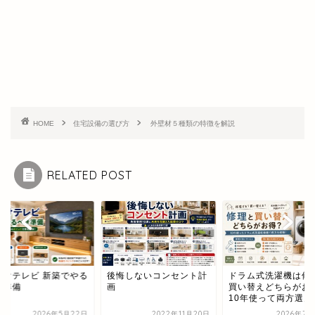
HOME
住宅設備の選び方
外壁材５種類の特徴を解説
RELATED POST
悔しないコンセント計
ドラム式洗濯機は修理と
壁掛けテレビ 新築で
買い替えどちらがお得？
べき準備
10年使って両方選んだ...
2022年11月20日
2026年7月22日
2026年5月